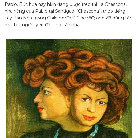
Pablo. Bức họa này hiện đang được treo tại La Chascona,
nhà riêng của Pablo tại Santigao. “Chascona”, theo tiếng
Tây Ban Nha giọng Chile nghĩa là “tóc rối”; ông đã dùng tên
mái tóc người yêu đặt cho căn nhà.