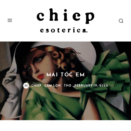
MÁI TÓC EM
CHIEP
·
CÁM LỢN
THƠ
·
FEBRUARY 19, 2020