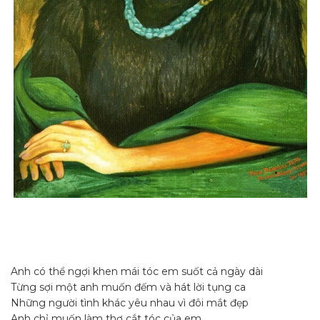
Anh có thể ngợi khen mái tóc em suốt cả ngày dài
Từng sợi một anh muốn đếm và hát lời tụng ca
Những người tình khác yêu nhau vì đôi mắt đẹp
Anh chỉ muốn làm thợ cắt tóc của em