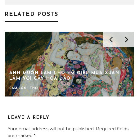
RELATED POSTS
ANH MUỐN LÀM CHO EM ĐIỀU MÙA XUÂN
LÀM VỚI CÂY HOA ĐÀO
CÁM LỢN
THƠ
LEAVE A REPLY
Your email address will not be published.
Required fields
are marked
*