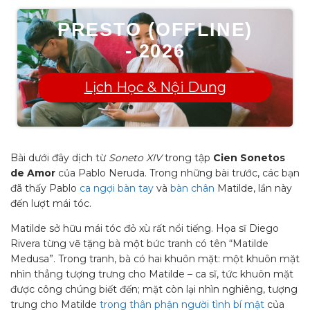
PRESTO (OFFLINE)
- 2026
Lịch Học & Nội Dung
Bài dưới đây dịch từ
Soneto XIV
trong tập
Cien Sonetos
de Amor
của Pablo Neruda. Trong những bài trước, các bạn
đã thấy Pablo
ca ngợi bàn tay
và
bàn chân
Matilde, lần này
đến lượt mái tóc.
Matilde sở hữu mái tóc đỏ xù rất nổi tiếng. Họa sĩ Diego
Rivera từng vẽ tặng bà một bức tranh có tên “Matilde
Medusa”. Trong tranh, bà có hai khuôn mặt: một khuôn mặt
nhìn thẳng tượng trưng cho Matilde – ca sĩ, tức khuôn mặt
được công chúng biết đến; mặt còn lại nhìn nghiêng, tượng
trưng cho Matilde
trong thân phận người tình bí mật
của