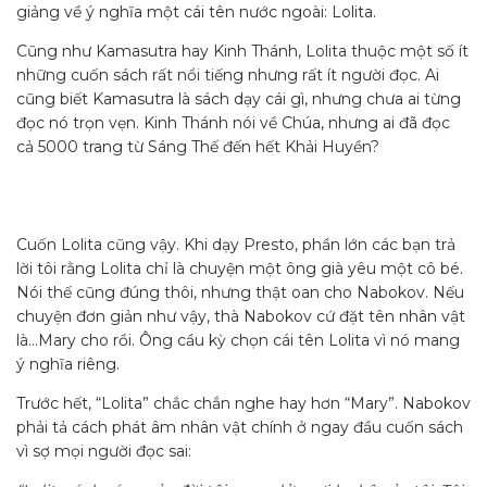
giảng về ý nghĩa một cái tên nước ngoài: Lolita.
Cũng như Kamasutra hay Kinh Thánh, Lolita thuộc một số ít
những cuốn sách rất nổi tiếng nhưng rất ít người đọc. Ai
cũng biết Kamasutra là sách dạy cái gì, nhưng chưa ai từng
đọc nó trọn vẹn. Kinh Thánh nói về Chúa, nhưng ai đã đọc
cả 5000 trang từ Sáng Thế đến hết Khải Huyền?
Cuốn Lolita cũng vậy. Khi dạy Presto, phần lớn các bạn trả
lời tôi rằng Lolita chỉ là chuyện một ông già yêu một cô bé.
Nói thế cũng đúng thôi, nhưng thật oan cho Nabokov. Nếu
chuyện đơn giản như vậy, thà Nabokov cứ đặt tên nhân vật
là…Mary cho rồi. Ông cầu kỳ chọn cái tên Lolita vì nó mang
ý nghĩa riêng.
Trước hết, “Lolita” chắc chắn nghe hay hơn “Mary”. Nabokov
phải tả cách phát âm nhân vật chính ở ngay đầu cuốn sách
vì sợ mọi người đọc sai: