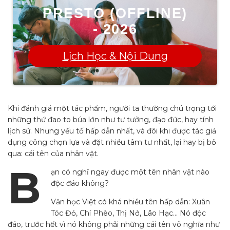
PRESTO (OFFLINE)
- 2026
Lịch Học & Nội Dung
Khi đánh giá một tác phẩm, người ta thường chú trọng tới
những thứ đao to búa lớn như tư tưởng, đạo đức, hay tính
lịch sử. Nhưng yếu tố hấp dẫn nhất, và đôi khi được tác giả
dụng công chọn lựa và đặt nhiều tâm tư nhất, lại hay bị bỏ
qua: cái tên của nhân vật.
B
ạn có nghĩ ngay được một tên nhân vật nào
độc đáo không?
Văn học Việt có khá nhiều tên hấp dẫn: Xuân
Tóc Đỏ, Chí Phèo, Thị Nở, Lão Hạc… Nó độc
đáo, trước hết vì nó không phải những cái tên vô nghĩa như