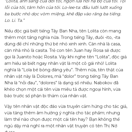
“Lolita, ánh sáng của đời tôi, ngọn lửa nơi hạ bộ của tôi. Tội
lỗi của tôi, tâm hồn của tôi. Lo-lee-ta: đầu lưỡi lướt xuống
ba bước nhỏ dọc vòm miệng, khẽ đập vào răng ba tiếng.
Lo. Li. Ta.”
Nếu độc giả biết tiếng Tây Ban Nha, tên Lolita còn mang
thêm một tầng nghĩa nữa. Trong tiếng Tây, đuôi -ito, -ita
dùng để chỉ những thứ bé nhỏ xinh xinh. Căn nhà là casa,
căn nhà nhỏ là casita. Trẻ con tên Juan hay Rosa sẽ được
gọi là Juanito hoặc Rosita. Vậy khi nghe tên “Lolita”, độc giả
am hiểu sẽ biết ngay nhân vật là một cô gái nhỏ! Lolita
nghĩa là “Lola bé bỏng đáng yêu”. Thêm nữa, tên thật của
nhân vật này là Dolores, mà “dolor” trong tiếng Tây Ban
Nha là “nỗi đau”, “dolores” là dạng số nhiều. Nabokov đã
khéo chọn một cái tên vừa miêu tả được ngoại hình, vừa
báo trước số phận bi thảm của nhân vật.
Vậy tên nhân vật độc đáo vừa truyền cảm hứng cho tác giả,
vừa tăng thêm âm hưởng ý nghĩa cho tác phẩm; nhưng
làm thế nào chọn được một cái tên hay? Bạn không thể
ngủ dậy mà nghĩ ra một nhân vật truyện có tên Thị Nở