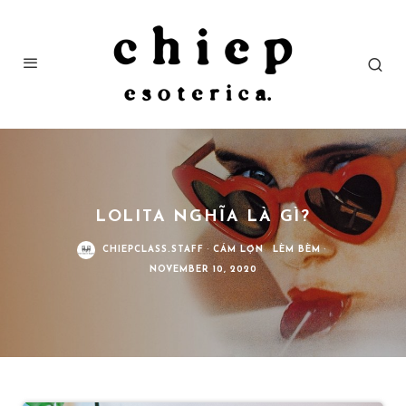
LOLITA NGHĨA LÀ GÌ?
CHIEPCLASS.STAFF
·
CÁM LỢN
LÈM BÈM
·
NOVEMBER 10, 2020