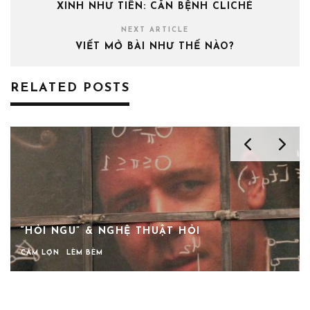
XINH NHƯ TIÊN: CĂN BỆNH CLICHÉ
NEXT ARTICLE
VIẾT MỞ BÀI NHƯ THẾ NÀO?
RELATED POSTS
“HỎI NGU” & NGHỆ THUẬT HỎI
CÁM LỢN
LÈM BÈM