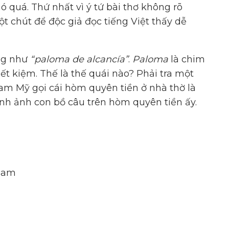
ó quá. Thứ nhất vì ý tứ bài thơ không rõ
một chút để độc giả đọc tiếng Việt thấy dễ
ống như
“paloma de alcancía”
.
Paloma
là chim
iết kiệm. Thế là thế quái nào? Phải tra một
Nam Mỹ gọi cái hòm quyên tiền ở nhà thờ là
ình ảnh con bồ câu trên hòm quyên tiền ấy.
nam