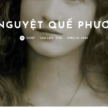
NGUYỆT QUẾ PHƯ
CHIEP
·
CÁM LỢN
THƠ
·
APRIL 25, 2020