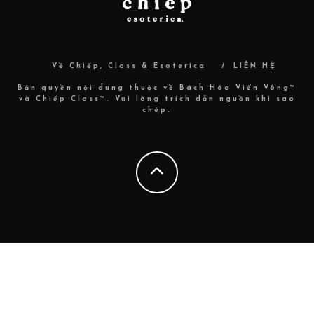
Về Chiếp, Class & Esoterica
LIÊN HỆ
Bản quyền nội dung thuộc về Bách Hóa Viển Vông™
và Chiếp Class™. Vui lòng trích dẫn nguồn khi sao
chép.