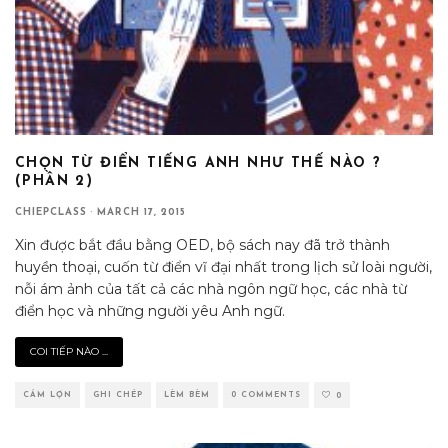
CHỌN TỪ ĐIỂN TIẾNG ANH NHƯ THẾ NÀO ?
(PHẦN 2)
CHIEPCLASS
·
MARCH 17, 2015
Xin được bắt đầu bằng OED, bộ sách nay đã trở thành
huyền thoại, cuốn từ điển vĩ đại nhất trong lịch sử loài người,
nỗi ám ảnh của tất cả các nhà ngôn ngữ học, các nhà từ
điển học và những người yêu Anh ngữ.
COI TIẾP NÀO ...
CÁM LỢN
GHI CHÉP
LÈM BÈM
0 COMMENTS
0