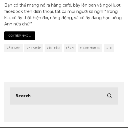
Bạn có thể mang nó ra hàng café, bày lên bàn và ngồi lướt
facebook trên điện thoại, tất cả mọi người sẽ nghĩ “Trông
kìa, cô ấy thật hiện đại, năng động, và cô ấy đang học tiếng
Anh nữa chứ!”
COI TIẾP NÀO ...
CÁM LỢN
GHI CHÉP
LÈM BÈM
SÁCH
0 COMMENTS
0