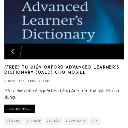
(FREE) TỪ ĐIỂN OXFORD ADVANCED LEARNER’S
DICTIONARY (OALD) CHO MOBILE
CHIEPCLASS
·
APRIL 9, 2015
Bộ từ điển tất cả người học tiếng Anh trên thế giới đều sử
dụng.
COI TIẾP NÀO ...
CÁM LỢN
GHI CHÉP
LÈM BÈM
2 COMMENTS
0