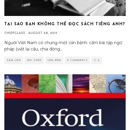
TẠI SAO BẠN KHÔNG THỂ ĐỌC SÁCH TIẾNG ANH?
CHIEPCLASS
·
AUGUST 28, 2015
Người Việt Nam có chung một căn bệnh: cầm bài tập ngữ
pháp (viết lại câu, chia động
...
CÁM LỢN
GHI CHÉP
LÈM BÈM
6 COMMENTS
0