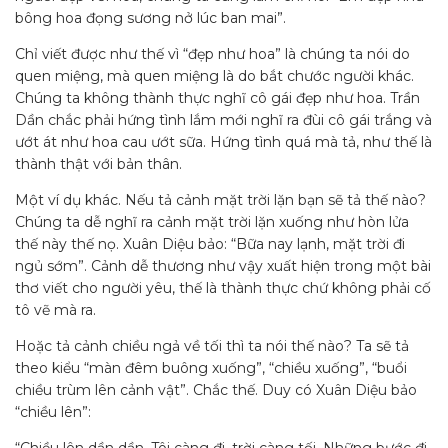
bông hoa đọng sương nở lúc ban mai”.
Chỉ viết được như thế vì “đẹp như hoa” là chúng ta nói do
quen miệng, mà quen miệng là do bắt chước người khác.
Chúng ta không thành thực nghĩ cô gái đẹp như hoa. Trần
Dần chắc phải hứng tình lắm mới nghĩ ra đùi cô gái trắng và
ướt át như hoa cau ướt sữa. Hứng tình quá mà tả, như thế là
thành thật với bản thân.
Một ví dụ khác. Nếu tả cảnh mặt trời lặn bạn sẽ tả thế nào?
Chúng ta dễ nghĩ ra cảnh mặt trời lặn xuống như hòn lửa
thế này thế nọ. Xuân Diệu bảo: “Bữa nay lạnh, mặt trời đi
ngủ sớm”. Cảnh dễ thương như vậy xuất hiện trong một bài
thơ viết cho người yêu, thế là thành thực chứ không phải cố
tô vẽ mà ra.
Hoặc tả cảnh chiều ngả về tối thì ta nói thế nào? Ta sẽ tả
theo kiểu “màn đêm buông xuống”, “chiều xuống”, “buổi
chiều trùm lên cảnh vật”. Chắc thế. Duy có Xuân Diệu bảo
“chiều lên”: