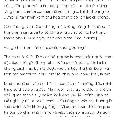
“Chiều lên dần dần. Tôi càng đi, trời càng tối. Những bước đi
cũng đồng thời với triều bóng dâng, xúi cho tôi dễ tưởng
rằng bước của tôi có quan hệ với thời giờ; thỉnh thoảng tôi
đứng lại, tần mần xem thử họa chăng có liên lạc gì không…
Con đường Nam Giao thẳng mà không bằng: tôi khởi sự đi
trong ánh sáng, và tôi tới lần trong bóng tối, tợ hồ trong
thành phố Huế là ngày, bên đàn Nam Giao là đêm.[…]
Vâng, chiều lên dần dần, chiều không xuống.”
Thế có phải Xuân Diệu cố nói ngược lại cho khác người, cho
độc đáo không? Không phải. Nếu chỉ cố nói ngược lại thì
không cách nào bạn tả được vào chi tiết như thế. Đoạn văn
trên mà bịa thì chỉ nói được “Tôi thấy buổi chiều lên”, là hết.
Muốn nói được vào cụ thể, chỉ có cách nói những điều mình
thực sự thấy trong đầu. Mà muốn thấy trong đầu rõ thế thì
phải quan sát và suy ngẫm kỹ lưỡng về điều mình định nói.
Đã nghĩ kỹ thì ta sẽ có chính kiến riêng về vấn đề, thường là
một chính kiến không giống ai. Ví dụ như bạn thích ăn phở
thì bạn có chính kiến riêng về việc thế nào là bát phở ngon