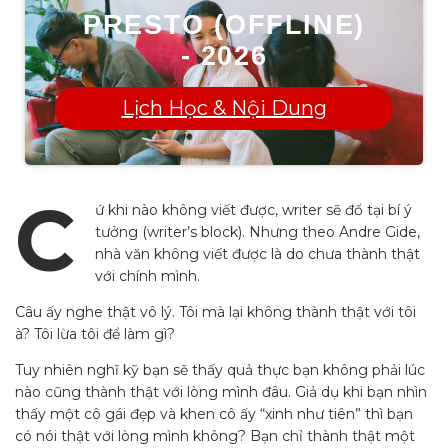
PRESTO (OFFLINE)
- 2026
Lịch Học & Nội Dung
C
ứ khi nào không viết được, writer sẽ đổ tại bí ý
tưởng (writer’s block). Nhưng theo Andre Gide,
nhà văn không viết được là do chưa thành thật
với chính mình.
Câu ấy nghe thật vô lý. Tôi mà lại không thành thật với tôi
à? Tôi lừa tôi để làm gì?
Tuy nhiên nghĩ kỹ bạn sẽ thấy quả thực bạn không phải lúc
nào cũng thành thật với lòng mình đâu. Giả dụ khi bạn nhìn
thấy một cô gái đẹp và khen cô ấy “xinh như tiên” thì bạn
có nói thật với lòng mình không? Bạn chỉ thành thật một