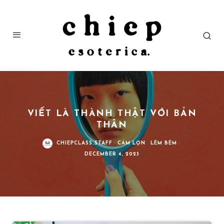
VIẾT LÀ THÀNH THẬT VỚI BẢN
THÂN
CHIEPCLASS.STAFF
·
CÁM LỢN
LÈM BÈM
·
DECEMBER 4, 2023