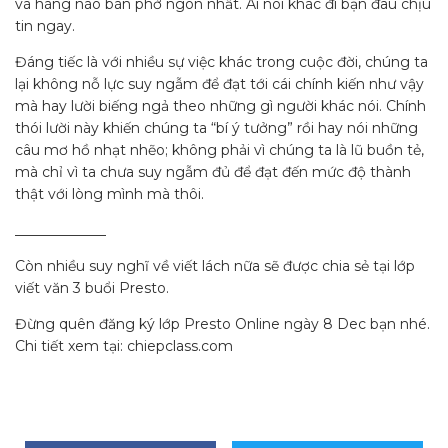
và hàng nào bán phở ngon nhất. Ai nói khác đi bạn đâu chịu
tin ngay.
Đáng tiếc là với nhiều sự việc khác trong cuộc đời, chúng ta
lại không nỗ lực suy ngẫm để đạt tới cái chính kiến như vậy
mà hay lười biếng ngả theo những gì người khác nói. Chính
thói lười này khiến chúng ta “bí ý tưởng” rồi hay nói những
câu mơ hồ nhạt nhẽo; không phải vì chúng ta là lũ buồn tẻ,
mà chỉ vì ta chưa suy ngẫm đủ để đạt đến mức độ thành
thật với lòng mình mà thôi.
_____________
Còn nhiều suy nghĩ về viết lách nữa sẽ được chia sẻ tại lớp
viết văn 3 buổi Presto.
Đừng quên đăng ký lớp Presto Online ngày 8 Dec bạn nhé.
Chi tiết xem tại: chiepclass.com