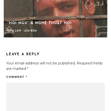
“HỎI NGU” & NGHỆ THUẬT HỎI
CÁM LỢN
LÈM BÈM
LEAVE A REPLY
Your email address will not be published.
Required fields
are marked
*
COMMENT
*