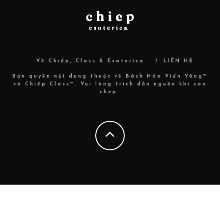
Về Chiếp, Class & Esoterica
LIÊN HỆ
Bản quyền nội dung thuộc về Bách Hóa Viển Vông™
và Chiếp Class™. Vui lòng trích dẫn nguồn khi sao
chép.