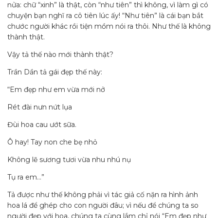
nửa: chữ “xinh” là thật, còn “như tiên” thì không, vì làm gì có
chuyện bạn nghĩ ra cô tiên lúc ấy! “Như tiên” là cái bạn bắt
chước người khác rồi tiện mồm nói ra thôi. Như thế là không
thành thật.
Vậy tả thế nào mới thành thật?
Trần Dần tả gái đẹp thế này:
“Em đẹp như em vừa mới nở
Rét đài nưn nứt lụa
Đùi hoa cau ướt sữa.
Ô hay! Tay non che bẹ nhỏ
Không lẽ sương tươi vừa nhu nhú nụ
Tụ ra em…”
Tả được như thế không phải vì tác giả cố nặn ra hình ảnh
hoa lá để ghép cho con người đâu; vì nếu để chúng ta so
người đẹp với hoa, chúng ta cùng lắm chỉ nói “Em đẹp như